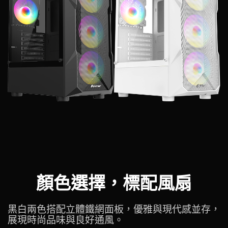
顏色選擇，標配風扇
黑白兩色搭配立體鐵網面板，優雅與現代感並存，
展現時尚品味與良好通風。